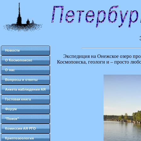
Новости
Экспедиция на Онежское озеро прохо
О Космопоиске
Космопоиска, геологи и – просто люб
О нас
Вопросы и ответы
Анкета наблюдения АЯ
Гостевая книга
Форум
"Поиск"
Комиссия АЯ РГО
Криптозоология