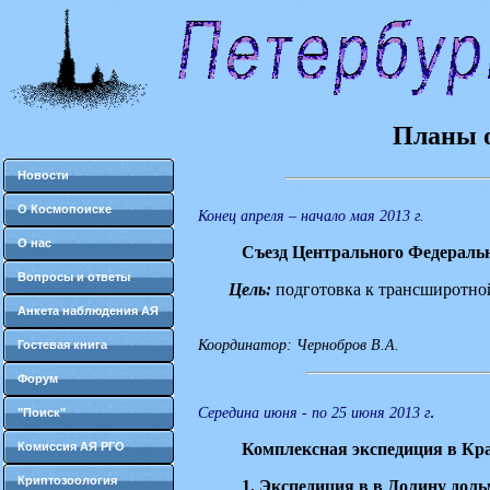
Планы о
Новости
О Космопоиске
Конец апреля – начало мая 2013 г.
О нас
Съезд Центрального Федераль
Вопросы и ответы
Цель:
подготовка к трансширотной 
Анкета наблюдения АЯ
Координатор: Чернобров В.А.
Гостевая книга
Форум
.
Середина июня - по 25 июня 2013 г
"Поиск"
Комиссия АЯ РГО
Комплексная экспедиция в Кр
Криптозоология
1. Экспедиция в в Долину дол